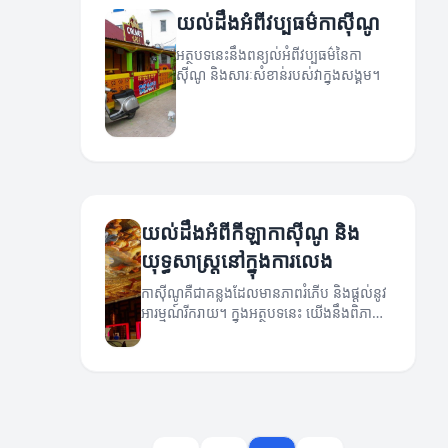
យល់ដឹងអំពីវប្បធម៌កាស៊ីណូ
អត្ថបទនេះនឹងពន្យល់អំពីវប្បធម៌នៃកា
ស៊ីណូ និងសារៈសំខាន់របស់វាក្នុងសង្គម។
យល់ដឹងអំពីកីឡាកាស៊ីណូ និង
យុទ្ធសាស្ត្រនៅក្នុងការលេង
កាស៊ីណូគឺជាគន្លងដែលមានភាពរំភើប និងផ្ដល់នូវ
អារម្មណ៍រីករាយ។ ក្នុងអត្ថបទនេះ យើងនឹងពិភាក្សា
អំពីកីឡាកាស៊ីណូ និងយុទ្ធសាស្ត្រលេងដែល
អាចជួយឲ្យអ្នកមានឱកាសចាំបាច់។