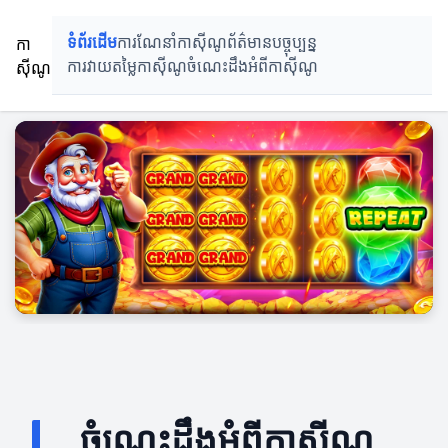
កា
ទំព័រដើម
ការណែនាំកាស៊ីណូ
ព័ត៌មានបច្ចុប្បន្ន
ស៊ីណូ
ការវាយតម្លៃកាស៊ីណូ
ចំណេះដឹងអំពីកាស៊ីណូ
ចំណេះដឹងអំពីកាស៊ីណូ