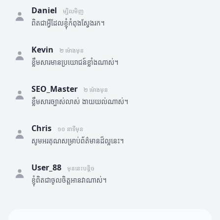
Daniel
ម្សិលមិញ
ពិតជាអ្វីដែលខ្ញុំកំពុងស្វែងរក។
Kevin
២ ម៉ោងមុន
ខ្លឹមសារមានប្រយោជន៍ខ្លាំងណាស់។
SEO_Master
២ ម៉ោងមុន
ខ្លឹមសារច្បាស់លាស់ ងាយយល់ណាស់។
Chris
១០ នាទីមុន
សូមអរគុណសម្រាប់ព័ត៌មានដ៏ល្អនេះ។
User_88
មុននេះបន្តិច
ខ្ញុំពិតជាចូលចិត្តអានវាណាស់។