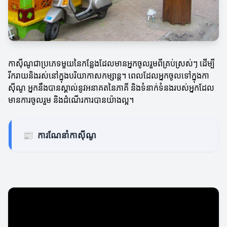
កាស៊ីណូជាប្រភេទមួយនៃកន្លែងដែលមានអ្នកចូលរួមពីគ្រប់ស្រស់ៗ ដើម្បី
រីករាយនិងរស់នៅក្នុងបរិយាកាសកម្សាន្ត។ ពេលដែលអ្នកចូលទៅក្នុងកា
ស៊ីណូ អ្នកនឹងបានស្គាល់នូវអនាគតនៃភាគី និងទំនាក់ទំនងរបស់អ្នកដែល
មានការចូលរួម និងដំណើរការបានយ៉ាងល្អ។
📰
ការណែនាំកាស៊ីណូ