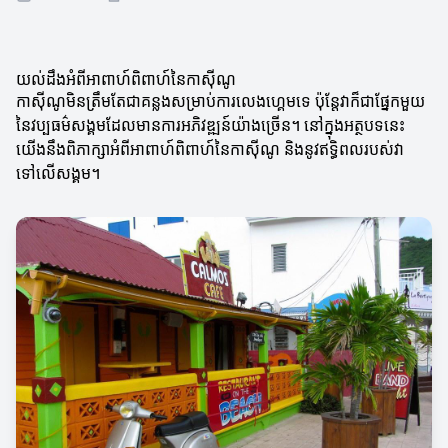
យល់ដឹងអំពីអាពាហ៍ពិពាហ៍នៃកាស៊ីណូ
កាស៊ីណូមិនត្រឹមតែជាគន្លងសម្រាប់ការលេងហ្គេមទេ ប៉ុន្តែវាក៏ជាផ្នែកមួយ
នៃវប្បធម៌សង្គមដែលមានការអភិវឌ្ឍន៍យ៉ាងច្រើន។ នៅក្នុងអត្ថបទនេះ
យើងនឹងពិភាក្សាអំពីអាពាហ៍ពិពាហ៍នៃកាស៊ីណូ និងនូវឥទ្ធិពលរបស់វា
ទៅលើសង្គម។