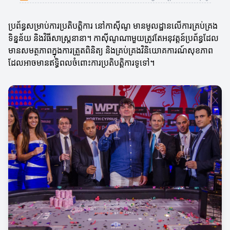
ប្រព័ន្ធសម្រាប់ការប្រតិបត្តិការ នៅកាស៊ីណូ មានមូលដ្ឋានលើការគ្រប់គ្រង
ទិន្នន័យ និងវិធីសាស្ត្រនានា។ កាស៊ីណូណាមួយត្រូវតែអនុវត្តន៍ប្រព័ន្ធដែល
មានសមត្ថភាពក្នុងការត្រួតពិនិត្យ និងគ្រប់គ្រងវិនិយោគការណ៍សុខភាព
ដែលអាចមានឥទ្ធិពលចំពោះការប្រតិបត្តិការទូទៅ។