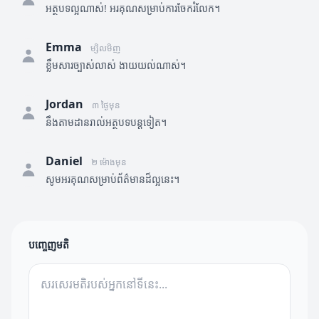
អត្ថបទល្អណាស់! អរគុណសម្រាប់ការចែករំលែក។
Emma
ម្សិលមិញ
ខ្លឹមសារច្បាស់លាស់ ងាយយល់ណាស់។
Jordan
៣ ថ្ងៃមុន
នឹងតាមដានរាល់អត្ថបទបន្តទៀត។
Daniel
២ ម៉ោងមុន
សូមអរគុណសម្រាប់ព័ត៌មានដ៏ល្អនេះ។
បញ្ចេញមតិ