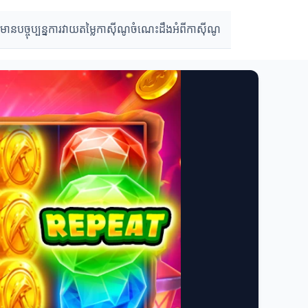
មានបច្ចុប្បន្ន
ការវាយតម្លៃកាស៊ីណូ
ចំណេះដឹងអំពីកាស៊ីណូ