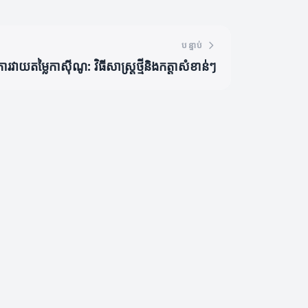
បន្ទាប់
រវាយតម្លៃកាស៊ីណូ: វិធីសាស្ត្រថ្មីនិងកត្តាសំខាន់ៗ