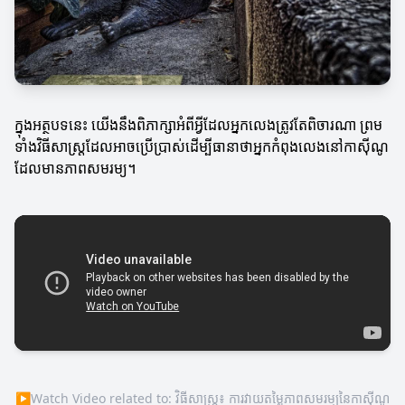
ក្នុងអត្ថបទនេះ យើងនឹងពិភាក្សាអំពីអ្វីដែលអ្នកលេងត្រូវតែពិចារណា ព្រម
ទាំងវិធីសាស្ត្រដែលអាចប្រើប្រាស់ដើម្បីធានាថាអ្នកកំពុងលេងនៅកាស៊ីណូ
ដែលមានភាពសមរម្យ។
▶
Watch Video related to: វិធីសាស្ត្រ៖ ការវាយតម្លៃភាពសមរម្យនៃកាស៊ីណូ