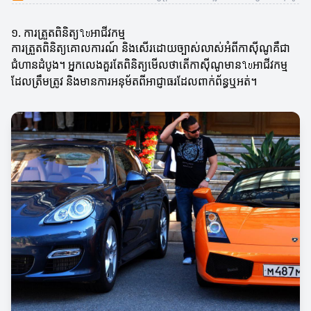
១. ការត្រួតពិនិត្យใบអាជីវកម្ម
ការត្រួតពិនិត្យគោលការណ៍ និងសើរ​ដោយច្បាស់លាស់អំពីកាស៊ីណូគឺជា
ជំហានដំបូង។ អ្នកលេងគួរតែពិនិត្យមើលថាតើកាស៊ីណូមានใบអាជីវកម្ម
ដែលត្រឹមត្រូវ និងមានការអនុម័តពីអាជ្ញាធរដែលពាក់ព័ន្ធឬអត់។