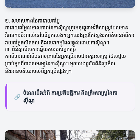
២. សមាសភាពនៃការវាយតម្លៃ
ការវាយតម្លៃសមាសភាពនៃកាស៊ីណូត្រូវអនុវត្តតាមវិធីសាស្ត្រដែលមាន
វិធានការប៉ះពាល់ទៅលើអ្នកលេង។ អ្នកលេងត្រូវតែស្វែងរកព័ត៌មានអំពីការ
វាយតម្លៃផលិតផល និងសេវាកម្មដែលផ្តល់ដោយកាស៊ីណូ។
៣. ពិនិត្យមើលការឆ្លើយតបរបស់អ្នកប្រើ
ការពិចារណាអំពីបទពហុភាពនៃអ្នកប្រើអាចជាអក្សរសាស្ត្រ ដែលជួយ
ប្រាប់អ្នកពីភាពសមរម្យនៃកាស៊ីណូ។ អ្នកលេងគួរតែពិនិត្យមើល
និងអានមតិយោបល់ពីអ្នកប្រើផ្សេងៗ។
ចំណេះដឹងអំពី ការប្រតិបត្តិការ និងគ្រឹះសាស្រ្តនៃកា
🔗
ស៊ីណូ