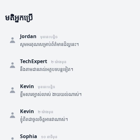
មតិអ្នកប្រើ
Jordan
មុននេះបន្តិច
សូមអរគុណសម្រាប់ព័ត៌មានដ៏ល្អនេះ។
TechExpert
២ ម៉ោងមុន
នឹងតាមដានរាល់អត្ថបទបន្តទៀត។
Kevin
មុននេះបន្តិច
ខ្លឹមសារច្បាស់លាស់ ងាយយល់ណាស់។
Kevin
២ ម៉ោងមុន
ខ្ញុំពិតជាចូលចិត្តអានវាណាស់។
Sophia
១០ នាទីមុន