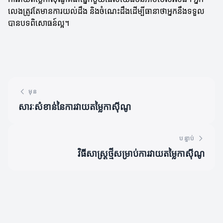
លេងត្រូវតែមានការយល់ដឹង និងចំណេះដឹងដើម្បីធានាថាអ្នកនឹងទទួល
បានបទពិសោធន៍ល្អ។
មុន
សារៈសំខាន់នៃការវាយតម្លៃកាស៊ីណូ
បន្ទាប់
វិធីសាស្ត្រថ្មីសម្រាប់ការវាយតម្លៃកាស៊ីណូ