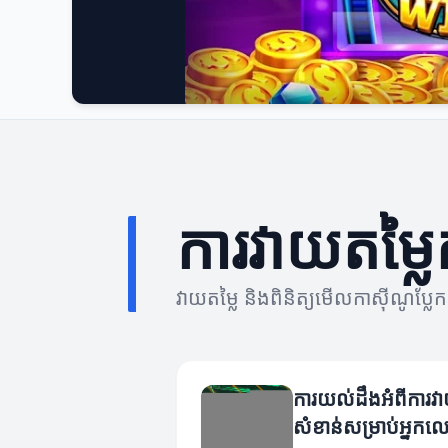
ការវាយតម្លៃ
វាយតម្លៃ និងពិនិត្យមើលកាស៊ីណូប្លែ
ការយល់ដឹងអំពីការវា
សំខាន់សម្រាប់អ្នកល