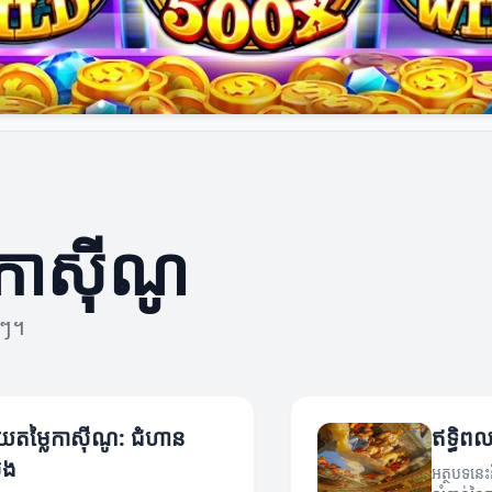
កាស៊ីណូ
កៗ។
យតម្លៃកាស៊ីណូ: ជំហាន
ឥទ្ធិព
េង
អត្ថបទនេះ