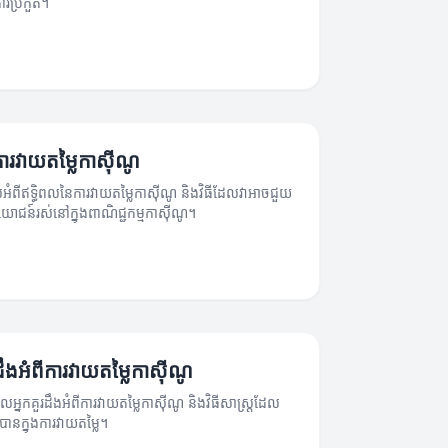
ារប្រកួត។
ារវាយតម្លៃកាស៊ីណូ
់អំពីឥទ្ធិពលនៃការវាយតម្លៃកាស៊ីណូ និងវិធីដែលវាអាចជួយ
យោជន៍រស់នៅក្នុងពាណិជ្ជកម្មកាស៊ីណូ។
ងអំពីការវាយតម្លៃកាស៊ីណូ
ដែលអ្នកគួរដឹងអំពីការវាយតម្លៃកាស៊ីណូ និងវិធីសាស្ត្រដែល
បានក្នុងការវាយតម្លៃ។