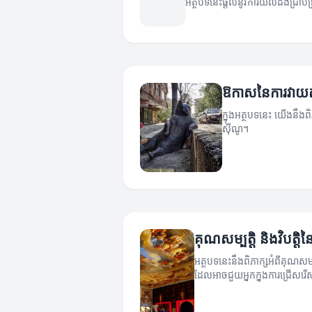
អត្ថបទនេះផ្តល់នូវការយល់ដឹងជ្រាបជ្រ
ស៊ីណូ។
ឱកាសនៃការវាយតម្ល
ក្នុងអត្ថបទនេះ យើងនឹងពិភា
ស៊ីណូ។
គុណសម្បត្តិ និងវិបត្តិ
អត្ថបទនេះនឹងពិភាក្សអំពីគុណសម្បត
ដែលអាចជួយអ្នកក្នុងការជ្រើសរ