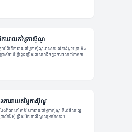
ការវាយតម្លៃកាស៊ីណូ
្សាអំពីតើការវាយតម្លៃកាស៊ីណូមានសារៈសំខាន់ដូចម្តេច និង
ើប្រាស់វាដើម្បីធ្វើជម្រើសជាសមាជិកក្នុងការចូលទៅកាន់កា
ៃការវាយតម្លៃកាស៊ីណូ
ែងពីសារៈសំខាន់នៃការវាយតម្លៃកាស៊ីណូ និងវិធីសាស្ត្រ
ប្រាស់ដើម្បីជ្រើសរើសកាស៊ីណូសម្រាប់លេង។