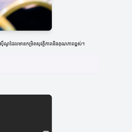
ាស៊ីណូដែលមានកម្រិតសុវត្ថិភាពនិងគុណភាពខ្ពស់។