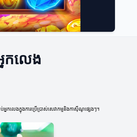
អ្នកលេង
អ្នកលេងក្នុងការប្រើប្រាស់សេវាកម្មនិងកាស៊ីណូផ្សេងៗ។