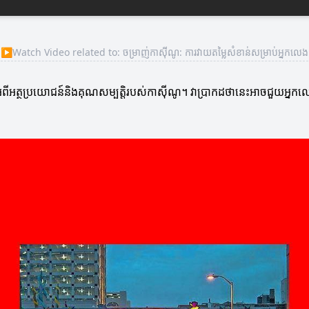
▶
Watch Video related to: ចម្រាញ់កាស៊ីណូ: ការវាយតម្លៃសំខាន់សម្រាប់អ្នកលេង
អំពីអត្ថប្រយោជន៍និងគុណសម្បត្តិរបស់កាស៊ីណូ។ វាប្រាកដថានេះអាចជួយអ្នកល