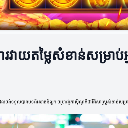
ារវាយតម្លៃសំខាន់សម្រាប់
ែលចង់ទទួលបានបទពិសោធន៍ល្អ។ ចម្រាញ់កាស៊ីណូគឺជាវិធីសាស្ត្រសំខាន់សម្រាប់